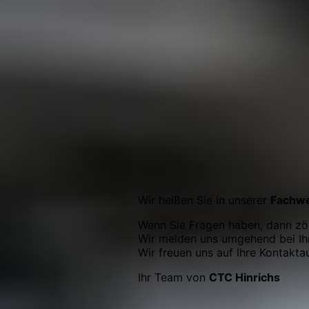
Wir heißen Sie in unserer
Fachwe
Wenn Sie Fragen haben, dann zög
Wir melden uns umgehend bei Ih
Wir freuen uns auf Ihre Kontakt
Ihr Team von
CTC Hinrichs