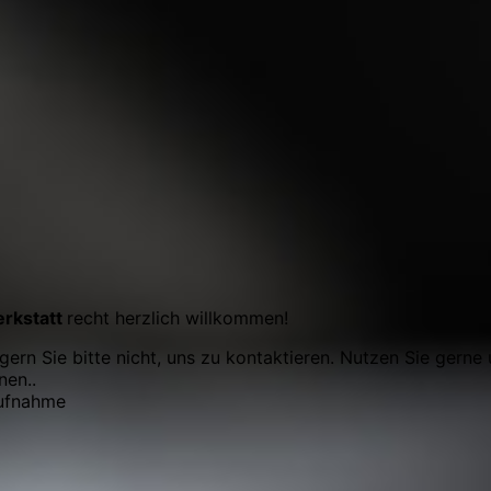
rkstatt
recht herzlich willkommen!
ern Sie bitte nicht, uns zu kontaktieren. Nutzen Sie gerne
nen..
aufnahme